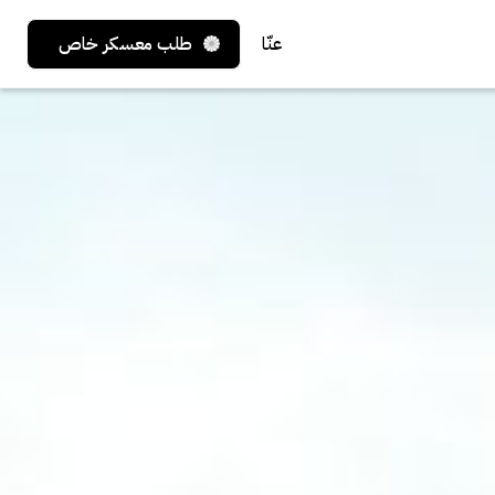
عنّا
طلب معسكر خاص