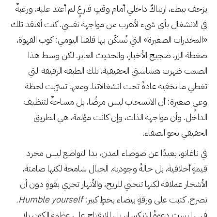
يزحف ببطء، ارتباكٌ داخلي أمام وقتٍ فارغٍ لم أعتد عليه، ورغبةٌ
في الانشغال بأي شيء لأهرب من مواجهة نفسي. كنت أفتقد تلك
«المخدرات الصغيرة» التي نُسكّن بها قلقنا اليومي: كوب القهوة،
ضغطة الزر، ضجيج الأخبار، والحديث العابر. لكن وسط هذا
الصمت ظهرت هشاشتي الحقيقية، تلك الطبقة الرقيقة التي
تغطي ما نخفيه عادةً تحت انشغالاتنا. ومعها تسرّبت لحظة
وعيٍ صغيرة: أن الانسحاب ليس مرضًا، بل مساحةٌ لتنظيف
الداخل. وأن مواجهة الذات، وإن كانت مؤلمة، هي الطريق
الحقيقي نحو الصفاء.
في ناغانو، بعيدًا عن ضوضاء المدن، بدا التواضع ليس مجرد
قيمةٍ أخلاقية، بل حالةً وجودية. الجبال شامخة لكنها صامتة،
الأشجار عملاقة لكنها تنحني للريح، والأنهار تجري بقوةٍ دون أن
تصرخ. كتبت على ورقةٍ بيضاء بخطٍ كبير:
Humble yourself.
فهي ليست دعوةً للانكسار، بل للانفتاح على عظمة الكون بلا