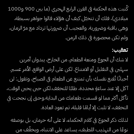
كُتبت هذه الحكمة في القرن الرابع الهجري (ما بين 900 و1000
ميلادي)، فلك أن تتخيّل كيف أن هؤلاء قالوا جواهر بسيطة،
وهي باقية وضرورية. والعجيب أن ضرورتها تزداد مع مرّ الزمان،
ولم تكن محصورة في ذلك الزمن.
تعقيب:
لا شك أن الجوع ومتعة الطعام، من الخارج، يبدوان أمرين
سهلين في التقليل أو الامتناع. لكن على أرض الواقع، الأمر عسير.
أحيانًا تُقنع نفسك بأن تمتنع عن الطعام في الصباح، وتقول: لن
آكل إلا عند ساعةٍ محددة، طلبًا للتخفف.لكن حين يحين الوقت،
تأكل أكثر مما لو قسمت طعامك من البداية.وحتى إن نجحت في
التخفف، لا تلبث إلا أيامًا قليلة، ثم تعود العادة.
لذلك ذكر الجوع في كلام الحكماء، لا على أنه حرمان، بل بوصفه
نوعًا من التهذيب اللطيف، يساعد على الانتباه، ويخفّف من