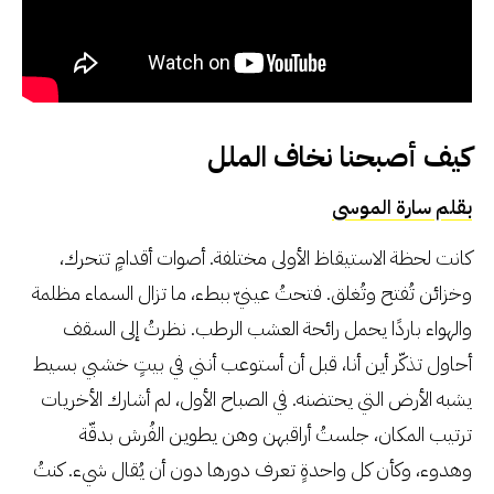
كيف أصبحنا نخاف الملل
بقلم سارة الموسى
كانت لحظة الاستيقاظ الأولى مختلفة. أصوات أقدامٍ تتحرك،
وخزائن تُفتح وتُغلق. فتحتُ عينيّ ببطء، ما تزال السماء مظلمة
والهواء باردًا يحمل رائحة العشب الرطب. نظرتُ إلى السقف
أحاول تذكّر أين أنا، قبل أن أستوعب أنني في بيتٍ خشبي بسيط
يشبه الأرض التي يحتضنه. في الصباح الأول، لم أشارك الأخريات
ترتيب المكان، جلستُ أراقبهن وهن يطوين الفُرش بدقّة
وهدوء، وكأن كل واحدةٍ تعرف دورها دون أن يُقال شيء. كنتُ