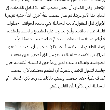
الإفطار، وكان الاتفاق أن نعمل بصمتٍ تام، بلا تبادلٍ للكلمات. في
البداية بدا الأمر غريبًا، ثم صار الصمت لغةً أخرى، لغةً خفية تفهمها
الأرواح قبل العقول. كانت البساطة هي سيدة الموقف: خطوات
قليلة، عيون تراقب، وأيادٍ تتناوب على التقطيع والخلط والتقديم.
لا أوامر ولا نقاشات، فقط انسجامٌ صامت بيننا جميعًا. وأثناء
إعداد الطعام، لمستُ شيئًا جديدًا في داخلي: أن الصمت لا يعني
الفراغ، بل الامتلاء — امتلاء بالحواس التي تُصغي حين تخفت
الضوضاء، وامتلاء بالقلب الذي يهدأ حين لا تشتته الكلمات. حين
جلسنا لتناول الإفطار، شعرتُ أن الطعم مختلف، كأن الصمت
أضاف نكهةً خفية يصعب وصفها بالكلمات، ربما نكهة الامتنان أو
البساطة التي تذكّرنا بأن القليل يكفي.