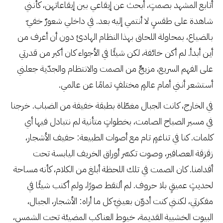
أتابع المشهد بصمتٍ، أبحث عن إيقاعي بين إيقاعاتهن، كأنني
شاهدة على طقسٍ لا أنتمي إليه بعد. في داخلي شعورٌ خفيّ
بالضياع، بمحاولة اللحاق بهذا النظام الهادئ دون أن أعرف من
أين أبدأ. لم أكن خائفة، لكن شيئًا في الأجواء كان أكبر من قدرتي
على الفهم السريع، مزيجٌ من الصمت والانتظام والجدّية جعلني
أستشعر أنني أمام عالمٍ مختلفٍ تمامًا عن عالمي.
في الخارج، كانت الجبال مغطّاة بطبقة خفيفة من الضباب. خرجنا
في مسير الصباح الصامت، بخطواتٍ متأنية لم نتبادل فيها أي
كلمات. كنا في تناغمٍ تام مع أصوات الطبيعة: حفيف الأشجار،
زقزقة العصافير، وصوت تكسّر أوراق الخريف اليابسة تحت
أقدامنا. كان الصمت في تلك اللحظة أبلغ من الكلام، كأنه مساحة
لحديثٍ عميقٍ بلا حروف. لم ألتقط صورًا، ولم أكتب شيئًا في
مفكرتي، لكنني كنت أدوّن بعينيّ كل ما أراه: الأشجار، الجبال،
البيوت الخشبية القديمة، خيوط العناكب المضيئة تحت الشمس،