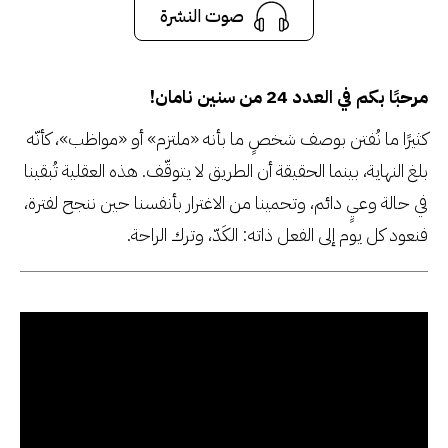
صوت النشرة
صوت النشرة
سنين نامان، العدد 24
مرحبًا بكم في العدد 24 من سنين نامان!
كثيرًا ما نُفتن بوصف شخصٍ ما بأنه «ملتزم» أو «مواظب»، كأنّه
بلغ النهاية، بينما الحقيقة أن الطريق لا يتوقّف. هذه العقلية تُبقينا
في حالة وعيٍ دائم، وتحمينا من الاغترار بأنفسنا حين ننجح لفترة،
فنعود كل يوم إلى الفعل ذاته: الكَدّ، وترك الراحة.