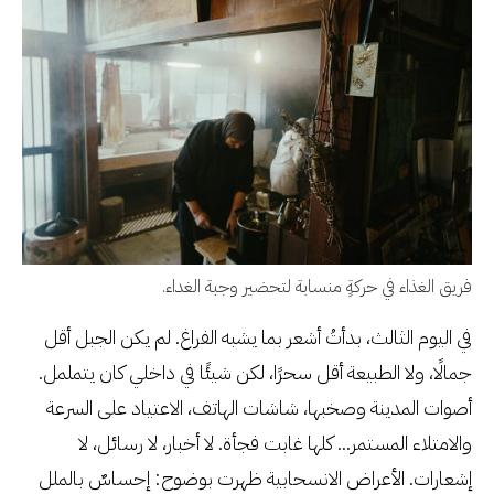
فريق الغذاء في حركةٍ منسابة لتحضير وجبة الغداء.
في اليوم الثالث، بدأتُ أشعر بما يشبه الفراغ. لم يكن الجبل أقل
جمالًا، ولا الطبيعة أقل سحرًا، لكن شيئًا في داخلي كان يتململ.
أصوات المدينة وصخبها، شاشات الهاتف، الاعتياد على السرعة
والامتلاء المستمر... كلها غابت فجأة. لا أخبار، لا رسائل، لا
إشعارات. الأعراض الانسحابية ظهرت بوضوح: إحساسٌ بالملل