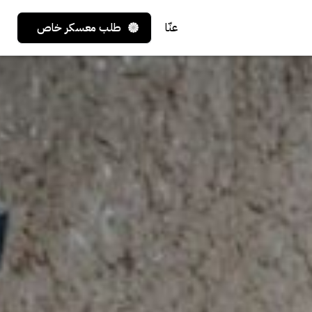
عنّا
طلب معسكر خاص