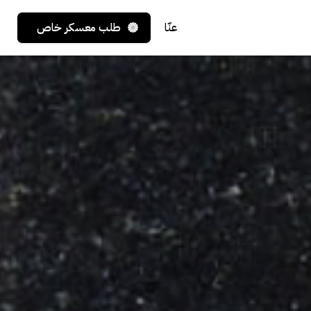
عنّا
طلب معسكر خاص