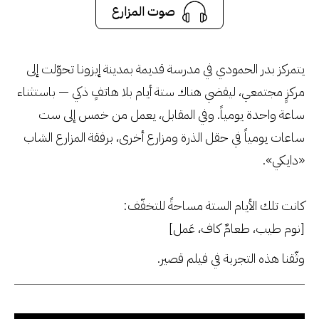
صوت المزارع
صوت المزارع
سنين نامان، العدد 29
يتمركز بدر الحمودي في مدرسة قديمة بمدينة إيزونا تحوّلت إلى
مركزٍ مجتمعي، ليقضي هناك ستة أيام بلا هاتفٍ ذكي — باستثناء
ساعة واحدة يومياً. وفي المقابل، يعمل من خمس إلى ست
ساعات يومياً في حقل الذرة ومزارع أخرى، برفقة المزارع الشاب
«دايكي».
كانت تلك الأيام الستة مساحةً للتخفّف:
[نوم طيب، طعامٌ كاف، عَمل]
وثّقنا هذه التجربة في فيلم قصير.