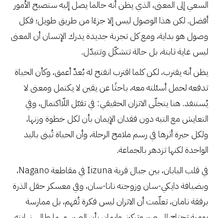
السعي إلى المعنى، الذي يظن أنه حالما يصل إليه ستصبح الأمور
أفضل. لكن هذا الوصول ليس إلا جزءًا من طريق طويل؛ فكل
وصول هو بداية، ومع كل تجربة جديدة يدرك الإنسان أن المعنى
ليس غاية ثابتة، بل حالة تتشكّل وتتبدّل.
يظن أنه يقترب، لكن كلما اقترب انفتح له بُعدٌ أعمق، وكأن الحياة
تدفعه لحمل أسئلته معه، باحثًا عن يقين لا يكتمل ومعنى لا
يُستنفد. هنا يتجلّى الاتزان الحقيقي: في تقبّل اللّااكتمال، وفي
التعايش مع التيه دون فقدان الإيمان بأن لكل خطوة وزنها،
ولكل حيرة أثرها في رسم ملامح الرحلة، وأن الحياة تُبنى باليد
الواحدة لكنها تزدهر بالجماعة.
في قلب اليابان، بين جبال قرية Iizuna في مقاطعة Nagano،
وبضيافة دايكي-سان وزوجته نانا-سان، وفي معسكر حقل الذرة
برفقة نامان، تعلّمت أن الاتزان ليس فكرة تُفهم، بل ممارسة
يومية تحتاج إلى صبر وتركيز، وإيمان بأن الصبر، مهما طال، نهايته