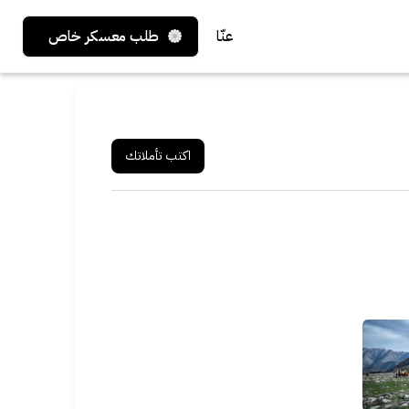
عنّا
طلب معسكر خاص
اكتب تأملاتك