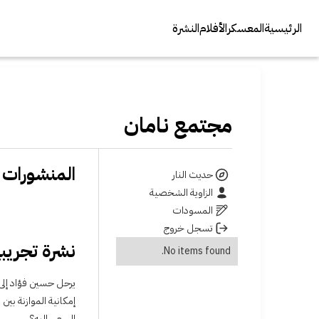
الرئيسية
المعسكر
الأفلام
النشرة
مجتمع نامان
المنشورات
حديث النار
الزاوية الشخصية
المسودات
تسجل خروج
نشرة تجريبية
No items found.
يرحل حسين فؤاد إلى
إمكانية الموازنة بي
السعي إليه؟