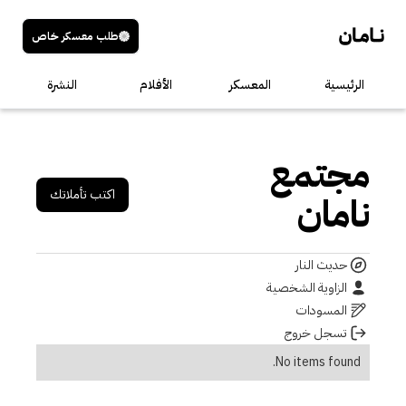
طلب معسكر خاص
الرئيسية
المعسكر
الأفلام
النشرة
مجتمع
اكتب تأملاتك
نامان
حديث النار
الزاوية الشخصية
المسودات
تسجل خروج
No items found.