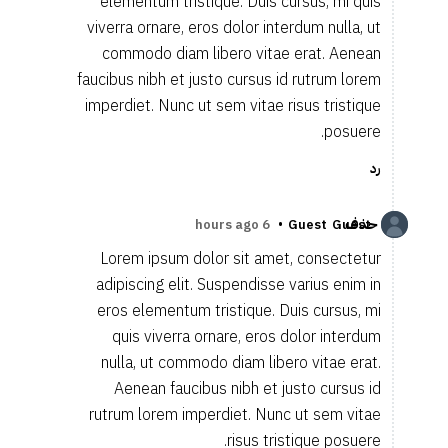
elementum tristique. Duis cursus, mi quis
viverra ornare, eros dolor interdum nulla, ut
commodo diam libero vitae erat. Aenean
faucibus nibh et justo cursus id rutrum lorem
imperdiet. Nunc ut sem vitae risus tristique
posuere.
رد
حذف
•
6 hours ago
Guest
Guest
Lorem ipsum dolor sit amet, consectetur
adipiscing elit. Suspendisse varius enim in
eros elementum tristique. Duis cursus, mi
quis viverra ornare, eros dolor interdum
nulla, ut commodo diam libero vitae erat.
Aenean faucibus nibh et justo cursus id
rutrum lorem imperdiet. Nunc ut sem vitae
risus tristique posuere.