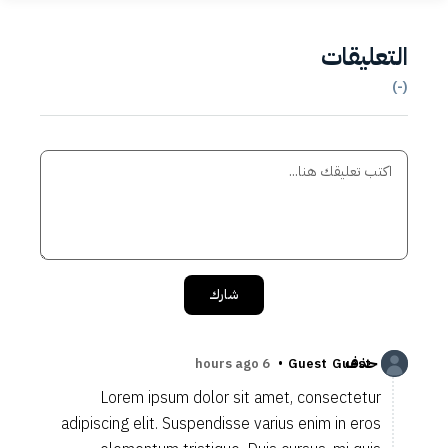
التعليقات
)
-
(
شارك
حذف
•
6 hours ago
Guest
Guest
Lorem ipsum dolor sit amet, consectetur
adipiscing elit. Suspendisse varius enim in eros