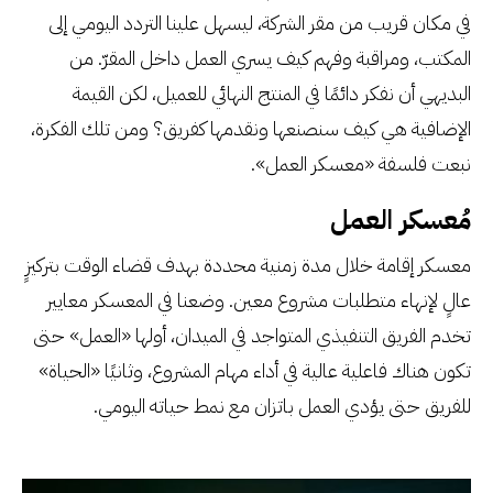
في مكان قريب من مقر الشركة، ليسهل علينا التردد اليومي إلى
المكتب، ومراقبة وفهم كيف يسري العمل داخل المقرّ. من
البديهي أن نفكر دائمًا في المنتج النهائي للعميل، لكن القيمة
الإضافية هي كيف سنصنعها ونقدمها كفريق؟ ومن تلك الفكرة،
نبعت فلسفة «معسكر العمل».
مُعسكر العمل
معسكر إقامة خلال مدة زمنية محددة بهدف قضاء الوقت بتركيزٍ
عالٍ لإنهاء متطلبات مشروع معين. وضعنا في المعسكر معايير
تخدم الفريق التنفيذي المتواجد في الميدان، أولها «العمل» حتى
تكون هناك فاعلية عالية في أداء مهام المشروع، وثانيًا «الحياة»
للفريق حتى يؤدي العمل باتزان مع نمط حياته اليومي.