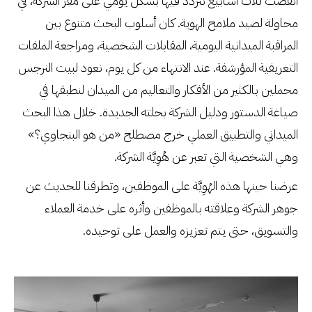
انقضت ثلاث أسابيع نتردد فيها بشكل يومي على مقر الشركة، في
محاولة لصيد ملامح الهوية. كان أسلوب البحث متنوع بين
المراقبة الميدانية اليومية، المقابلات الشخصية، ومراجعة الملفات
التعريفية المؤرشفة. عند الانتهاء من كل يوم، نعود لبيت النرجس
محملين بالكثير من الأفكار والتعاليم من الميدان لنطبقها في
صياغة الدستور ودليل الشركة بحلته الجديدة. خلال هذا البحث
الميداني والتطبيق العملي خرج مصطلح «من هو البنجاوي؟»
وهي الشخصية التي تعبر عن هُوِيَّة الشركة.
عرضنا حينها هذه الهُوِيَّة على الموظفين، وتطرقنا للحديث عن
جوهر الشركة وعلاقته بالموظفين وأثره على خدمة العملاء
والتسويق، حتى يتم تعزيزه والعمل على توحيده.