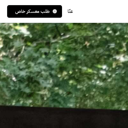
عنّا
طلب معسكر خاص