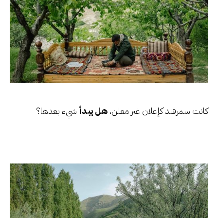
كانت سمرقند كإعلان غير معلن،
هل يبدأ
شيء بعدها؟