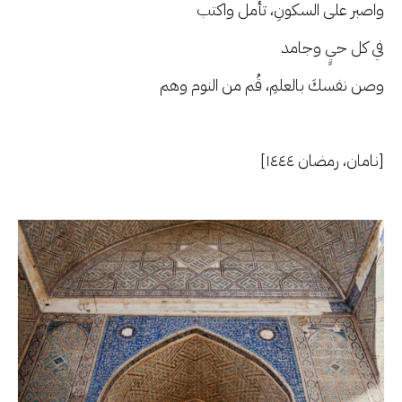
واصبر على السكونِ، تأمل واكتب
في كل حيٍ وجامد
وصن نفسكَ بالعلمِ، قُم من النوم وهم
[نامان، رمضان ١٤٤٤]