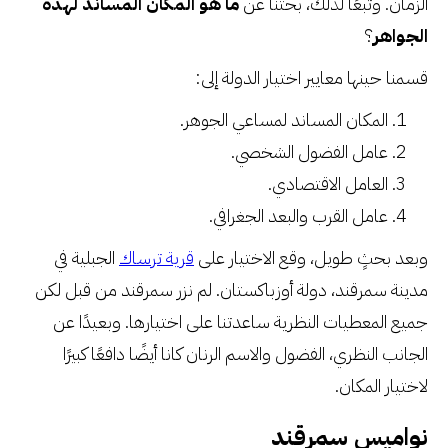
الزمان. وتبعًا لذلك، بحثنا عن
ما هو المكان المساند لهذه
الجواهر
؟
قسمنا حينها معايير اختيار الدولة إلى:
المكان المساند لمساعي الجوهر.
عامل الفضول الشخصي.
العامل الاقتصادي.
عامل القرب والبعد الجغرافي.
وبعد بحثٍ طويل، وقع الاختيار على
قرية ترساك
الجبلية في
مدينة سمرقند، دولة أوزباكستان. لم نزر سمرقند من قبل لكن
جميع المعطيات النظرية ساعدتنا على اختيارها. وبعيدًا عن
الجانب النظري، الفضول والاسم الرنان كانا أيضًا دافعًا كبيرًا
لاختيار المكان.
نواميس سمرقند