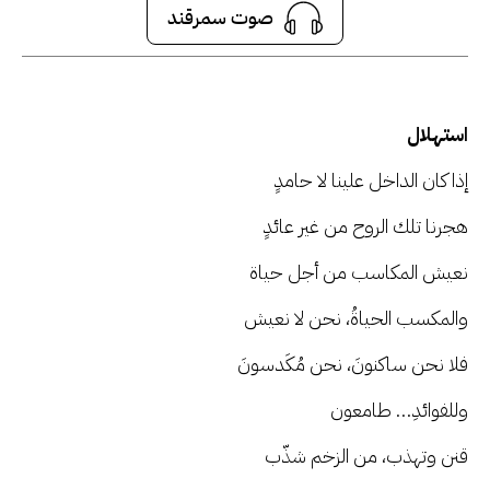
صوت سمرقند
صوت سمرقند
سنين نامان، العدد 1
استهلال
إذا كان الداخل علينا لا حامدٍ
هجرنا تلك الروح من غير عائدٍ
نعيش المكاسب من أجل حياة
والمكسب الحياةُ، نحن لا نعيش
فلا نحن ساكنونَ، نحن مُكَدسونَ
وللفوائدِ… طامعون
قنن وتهذب، من الزخم شذّب