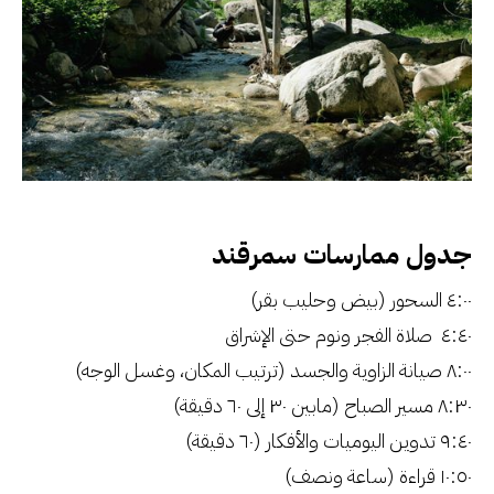
جدول ممارسات سمرقند
٤:٠٠ السحور (بيض وحليب بقر)
٤:٤٠ صلاة الفجر ونوم حتى الإشراق
٨:٠٠ صيانة الزاوية والجسد (ترتيب المكان، وغسل الوجه)
٨:٣٠ مسير الصباح (مابين ٣٠ إلى ٦٠ دقيقة)
٩:٤٠ تدوين اليوميات والأفكار (٦٠ دقيقة)
١٠:٥٠ قراءة (ساعة ونصف)