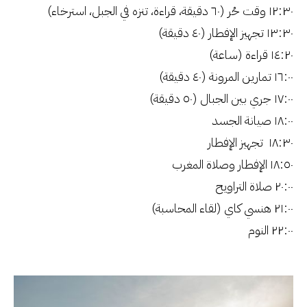
١٢:٣٠ وقت حُر (٦٠ دقيقة، قراءة، تنزه في الجبل، استرخاء)
١٣:٣٠ تجهيز الإفطار (٤٠ دقيقة)
١٤:٢٠ قراءة (ساعة)
١٦:٠٠ تمارين المرونة (٤٠ دقيقة)
١٧:٠٠ جري بين الجبال (٥٠ دقيقة)
١٨:٠٠ صيانة الجسد
١٨:٣٠ تجهيز الإفطار
١٨:٥٠ الإفطار وصلاة المغرب
٢٠:٠٠ صلاة التراويح
٢١:٠٠ هنسي كاي (لقاء المحاسبة)
٢٢:٠٠ النوم