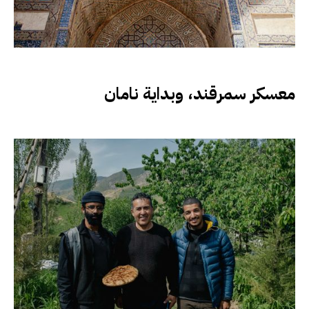
معسكر سمرقند، وبداية نامان