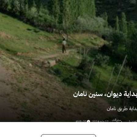
داية ديوان، سنين نامان
داية طريق نامان
سمرقند،
لعدد 1
12 مايو 2024
20 دقيقة
أوزباكستان